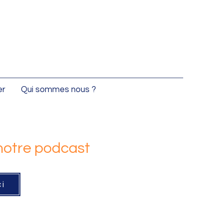
er
Qui sommes nous ?
 notre podcast
ci